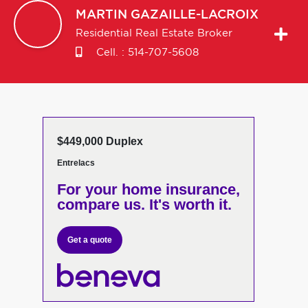
MARTIN
GAZAILLE-LACROIX
Residential Real Estate Broker
Cell. :
514-707-5608
$449,000 Duplex
Entrelacs
For your home insurance,
compare us. It's worth it.
Get a quote